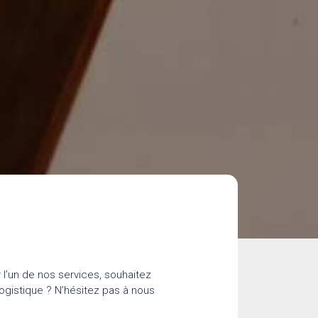
l’un de nos services, souhaitez
ogistique ? N’hésitez pas à nous
.