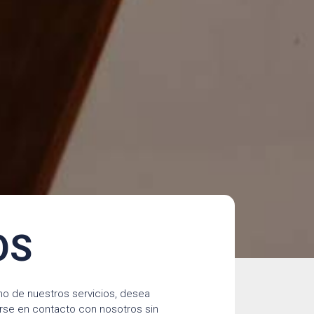
OS
no de nuestros servicios, desea
rse en contacto con nosotros sin