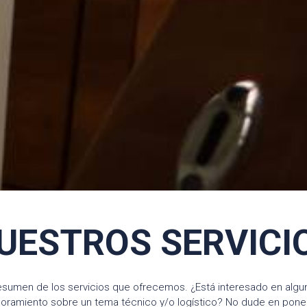
UESTROS SERVICI
esumen de los servicios que ofrecemos. ¿Está interesado en algu
oramiento sobre un tema técnico y/o logístico? No dude en pone